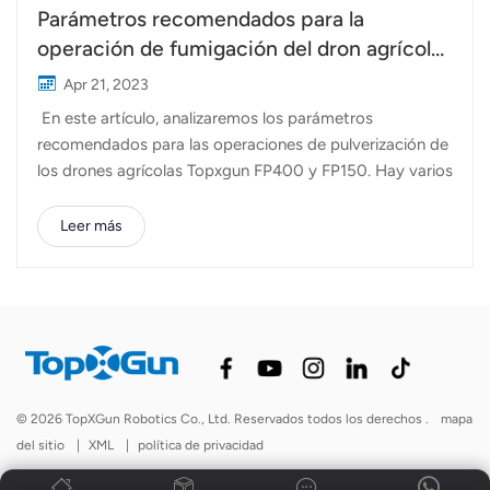
Parámetros recomendados para la
operación de fumigación del dron agrícola
FP150/FP400
Apr 21, 2023
En este artículo, analizaremos los parámetros
recomendados para las operaciones de pulverización de
los drones agrícolas Topxgun FP400 y FP150. Hay varios
factores que pueden afectar la eficacia de operaciones
de fumigación. Estos factores incluyen: 1. Pesticida:
Leer más
Elegir el tipo adecuado de pesticida y operar de acuerdo
con sus especificaciones es esencial para garantizar
resultados óptimos. 2. Clima: Se recomienda realizar
operaciones bajo condiciones de viento Clase 3 y evitar
ambientes de alta temperatura y baja humedad. Las
operaciones de deshierbe deben realizarse en
condiciones de viento de Clase 2 para garantizar la
© 2026 TopXGun Robotics Co., Ltd. Reservados todos los derechos .
mapa
seguridad de los cultivos circundantes. 3. Parámetros de
del sitio
|
XML
|
política de privacidad
operación: es esencial establecer los parámetros de
operación adecuados, como la uniformidad...