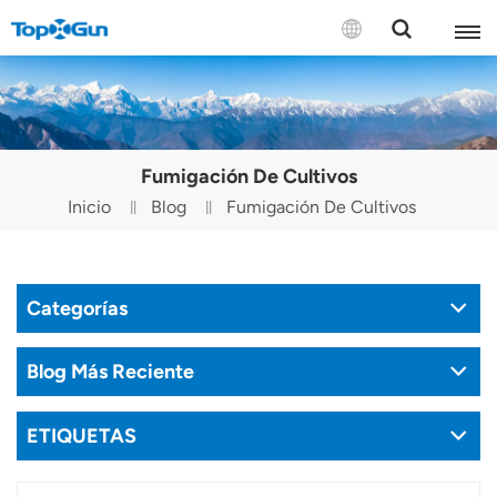
CONTÁCTENOS
English
Fumigación De Cultivos
Español
Inicio
Blog
Fumigación De Cultivos
Русский
Português(Portugal)
Categorías
Português(Brasil)
Blog Más Reciente
Türkçe
ETIQUETAS
Tiếng Việt