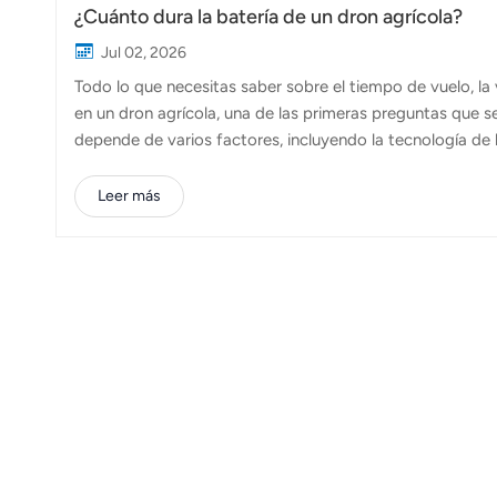
¿Cuánto dura la batería de un dron agrícola?
Jul 02, 2026
Todo lo que necesitas saber sobre el tiempo de vuelo, la vi
en un dron agrícola, una de las primeras preguntas que s
depende de varios factores, incluyendo la tecnología de la
que se esté realizando. Si bien la mayoría drones agrícola
la máxima movilidad, las tecnologías emergentes, como l
Leer más
conectados por cable, están ampliando las posibilidades 
batería es solo una parte de la ec...