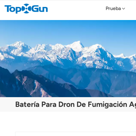
Prueba
TopXGun FP800 Agricultural Drone
Topxgun FP700 Agricultura Drone
Dron agrícola TopXGun FP300E
Batería Para Dron De Fumigación A