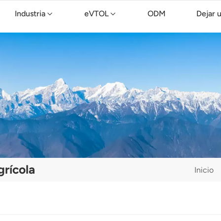
Industria
eVTOL
ODM
Dejar 
Dron de limpieza TopXGun C15
grícola
Inicio