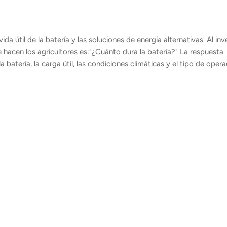
da útil de la batería y las soluciones de energía alternativas. Al inve
e hacen los agricultores es:"¿Cuánto dura la batería?" La respuesta
 batería, la carga útil, las condiciones climáticas y el tipo de oper
s Si bien se depende en gran medida de las baterías de litio para lo
as baterías de estado semisólido y los sistemas de alimentación
para diferentes aplicaciones. Más importante aún, la duración de la