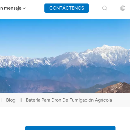
un mensaje
CONTÁCTENOS
Dron de extinción de incendios Y160
English
Español
Русский
Português(Portugal)
Português(Brasil)
Blog
Batería Para Dron De Fumigación Agrícola
Türkçe
Tiếng Việt