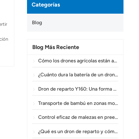
Categorías
Blog
rtir
ación
Blog Más Reciente
grar
Cómo los drones agrícolas están ayudando a los agricultores brasileños a mejorar las operaciones de fumigación de cultivos.
¿Cuánto dura la batería de un dron agrícola?
Dron de reparto Y160: Una forma más segura y eficiente de transportar materiales para torres eléctricas en terrenos montañosos.
Transporte de bambú en zonas montañosas: Cómo el TOPXGUN Y160 abre una nueva ruta desde el bosque hasta el punto de recogida.
Control eficaz de malezas en preemergencia en trigo con el dron agrícola A80.
¿Qué es un dron de reparto y cómo funciona la entrega mediante drones?