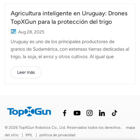
Agricultura inteligente en Uruguay: Drones
TopXGun para la protección del trigo
Aug 28, 2025
Uruguay es uno de los principales productores de
granos de Sudamérica, con extensas tierras dedicadas al
trigo, la soja, el arroz y otros cultivos. Al igual que
muchos países agrícolas, Uruguay enfrenta el reto de
garantizar una protección eficiente y oportuna de los
Leer más
cultivos, manteniendo al mismo tiempo los costos de
mano de obra e insumos bajo control. Para ayudar a los
agricultores locales a afrontar estos desafíos, los
expertos técnicos de TopXGun visitaron recientemente a
nuestro socio en Uruguay. Juntos, realizamos
operaciones prácticas de campo utilizando Los drones
agrícolas de TopXGun, centrándose en la pulverización
© 2026 TopXGun Robotics Co., Ltd. Reservados todos los derechos .
mapa
de herbicidas en campos de trigo. Durante las
del sitio
|
XML
|
política de privacidad
operaciones de campo, se desplegaron drones agrícolas