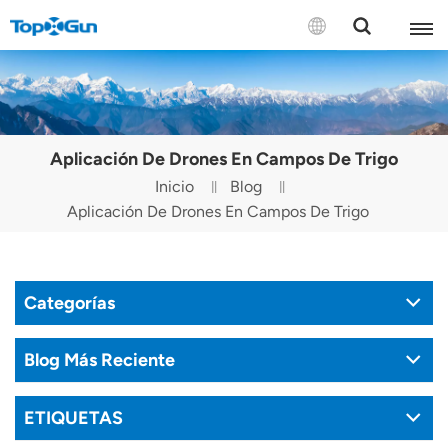
CONTÁCTENOS
English
Aplicación De Drones En Campos De Trigo
Español
Inicio
Blog
Aplicación De Drones En Campos De Trigo
Русский
Português(Portugal)
Categorías
Português(Brasil)
Türkçe
Blog Más Reciente
Tiếng Việt
ETIQUETAS