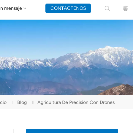
un mensaje
CONTÁCTENOS
Dron de extinción de incendios Y160
English
Español
Русский
Português(Portugal)
Português(Brasil)
icio
Blog
Agricultura De Precisión Con Drones
Türkçe
Tiếng Việt