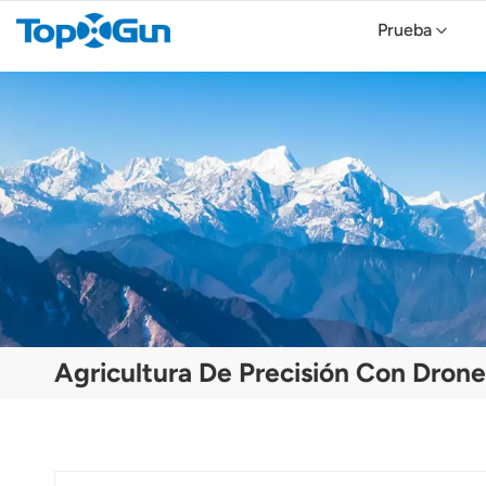
Prueba
TopXGun FP800 Agricultural Drone
Topxgun FP700 Agricultura Drone
Dron agrícola TopXGun FP300E
Agricultura De Precisión Con Drone