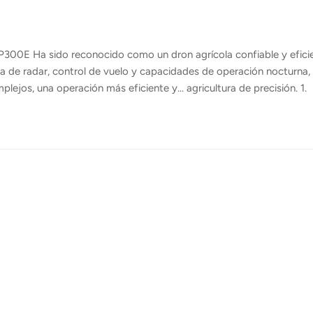
300E Ha sido reconocido como un dron agrícola confiable y efici
a de radar, control de vuelo y capacidades de operación nocturna, 
os, una operación más eficiente y... agricultura de precisión. 1.
es 4DLa precisión empieza con la percepción. El FP300E mejorado
frece una mejor detección de obstáculos y seguimiento del terren
 Esto permite vuelos más seguros y fluidos en diversos tipos de
za. 2. Control...