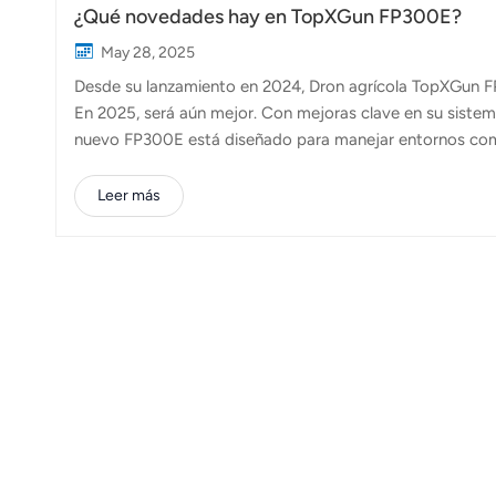
¿Qué novedades hay en TopXGun FP300E?
May 28, 2025
Desde su lanzamiento en 2024, Dron agrícola TopXGun FP
En 2025, será aún mejor. Con mejoras clave en su sistem
nuevo FP300E está diseñado para manejar entornos complej
Detección más inteligente con el nuevo radar de imágen
ahora incorpora un radar de imágenes 4D avanzado que o
Leer más
Puede detectar objetos hasta a 150 metros de distancia.
terreno, lo que ayuda a los operadores a volar con confian