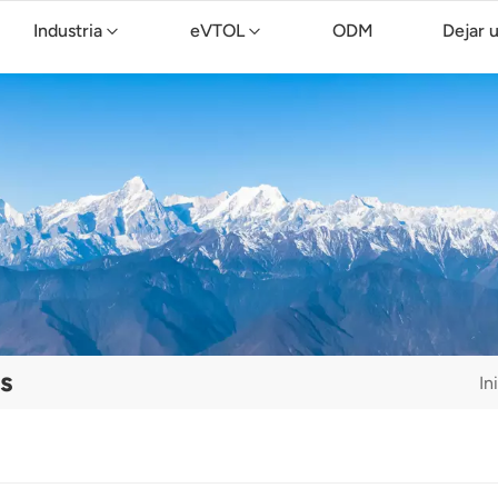
Industria
eVTOL
ODM
Dejar 
Dron de limpieza TopXGun C15
s
In