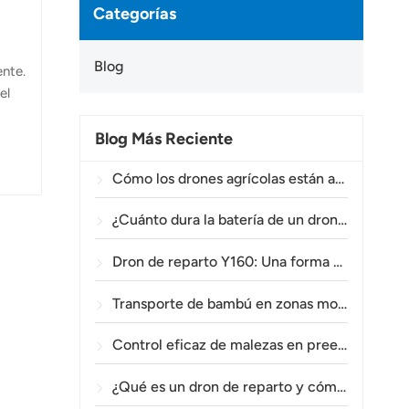
Categorías
Blog
ente.
el
Blog Más Reciente
o.
Cómo los drones agrícolas están ayudando a los agricultores brasileños a mejorar las operaciones de fumigación de cultivos.
¿Cuánto dura la batería de un dron agrícola?
Dron de reparto Y160: Una forma más segura y eficiente de transportar materiales para torres eléctricas en terrenos montañosos.
Transporte de bambú en zonas montañosas: Cómo el TOPXGUN Y160 abre una nueva ruta desde el bosque hasta el punto de recogida.
Control eficaz de malezas en preemergencia en trigo con el dron agrícola A80.
¿Qué es un dron de reparto y cómo funciona la entrega mediante drones?