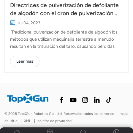
Directrices de pulverización de defoliante
de algodón con el dron de pulverización
Topxgun FP400
Jul 04, 2023
Tradicional pulverización de defoliante de algodón los
métodos que utilizan maquinaria terrestre a menudo
resultan en la trituración del tallo, causando pérdidas
significativas debido al pisoteo repetido de las plantas
de algodón durante todo el año. Sin embargo, el uso de
Leer más
vehículos aéreos no tripulados (UAV) para la
pulverización de defoliantes evita este problema de
manera efectiva. Con su modo de pulverización, el
Pulverizador Topxgun FP400 ofrece una capacidad
nominal de 35 litros, lo que mejora significativamente la
eficiencia operativa. Con la ayuda de Topxgun FP400,
puede realizar de 5 a 8 veces la carga de trabajo de los
© 2026 TopXGun Robotics Co., Ltd. Reservados todos los derechos .
mapa
métodos tradicionales en un solo día. Entonces, ¿qué
del sitio
|
XML
|
política de privacidad
debe tener en cuenta al usar drones para la pulverización
de defoliantes? 1. Preste atención...