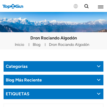
CONTÁCTENOS
English
Dron Rociando Algodón
Español
Inicio
Blog
Dron Rociando Algodón
Русский
Português(Portugal)
Categorías
Português(Brasil)
Blog Más Reciente
Türkçe
ETIQUETAS
Tiếng Việt