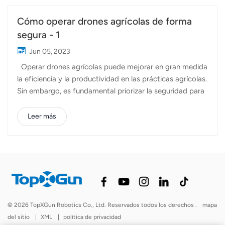
Cómo operar drones agrícolas de forma
segura - 1
Jun 05, 2023
Operar drones agrícolas puede mejorar en gran medida
la eficiencia y la productividad en las prácticas agrícolas.
Sin embargo, es fundamental priorizar la seguridad para
evitar accidentes de drones y daños potenciales a
personas y propiedades. En este artículo, le
Leer más
proporcionaremos consejos y precauciones esenciales
para garantizar el funcionamiento seguro de Drones
agrícolas Topxgun. 1. Precauciones de despegue Antes
de despegar, verifique lo siguiente para garantizar un
comienzo seguro: Confirme el nivel de la batería RC para
garantizar la energía suficiente para el vuelo. Verifique el
modo de la palanca de control para garantizar un
© 2026 TopXGun Robotics Co., Ltd. Reservados todos los derechos .
mapa
control y una maniobrabilidad adecuados. Elija una
del sitio
|
XML
|
política de privacidad
superficie plana para el despegue y...