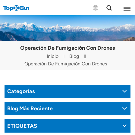
CONTÁCTENOS
English
Operación De Fumigación Con Drones
Español
Inicio
Blog
Operación De Fumigación Con Drones
Русский
Português(Portugal)
Categorías
Português(Brasil)
Türkçe
Blog Más Reciente
Tiếng Việt
ETIQUETAS