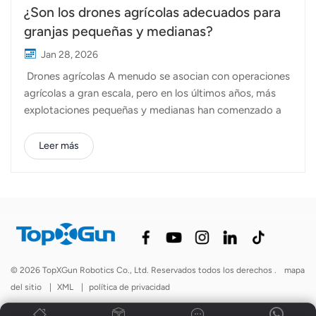
¿Son los drones agrícolas adecuados para
granjas pequeñas y medianas?
Jan 28, 2026
Drones agrícolas A menudo se asocian con operaciones
agrícolas a gran escala, pero en los últimos años, más
explotaciones pequeñas y medianas han comenzado a
adoptar esta tecnología. La pregunta que se hacen
muchos agricultores es simple: ¿Son los drones agrícolas
Leer más
realmente prácticos para explotaciones con superficie y
presupuestos limitados?La respuesta corta es sí:
cuando se utilizan correctamente, los drones agrícolas
pueden ser una herramienta rentable y flexible para
granjas pequeñas y medianas. Barreras de entrada más
bajas que los equipos tradicionales—En comparación
con los grandes pulverizadores terrestres o las
© 2026 TopXGun Robotics Co., Ltd. Reservados todos los derechos .
mapa
aeronaves tripuladas, los drones agrícolas requieren una
del sitio
|
XML
|
política de privacidad
menor inversión inicial, mínimas modificaciones de
infraestructura y no requieren caminos de acceso