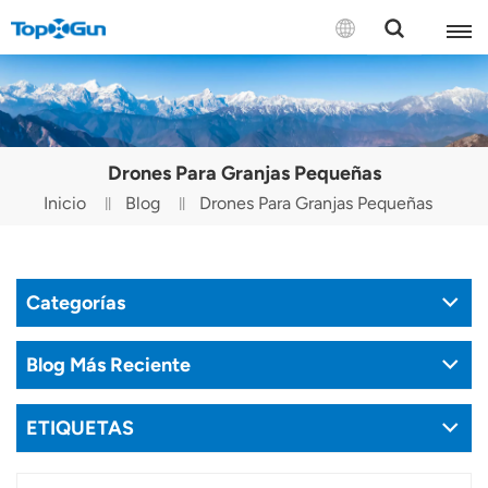
CONTÁCTENOS
English
Drones Para Granjas Pequeñas
Español
Inicio
Blog
Drones Para Granjas Pequeñas
Русский
Português(Portugal)
Categorías
Português(Brasil)
Blog Más Reciente
Türkçe
ETIQUETAS
Tiếng Việt