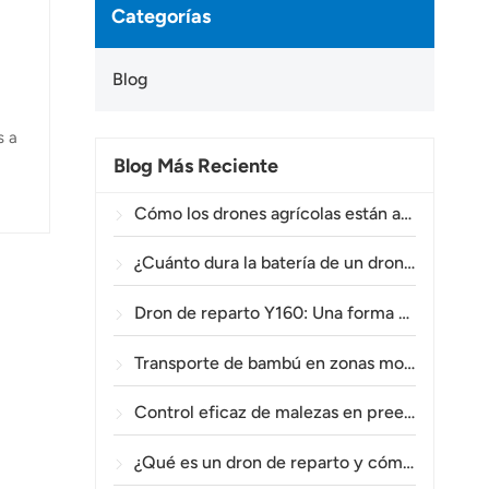
Categorías
Blog
s a
Blog Más Reciente
 y
e
Cómo los drones agrícolas están ayudando a los agricultores brasileños a mejorar las operaciones de fumigación de cultivos.
¿Cuánto dura la batería de un dron agrícola?
Dron de reparto Y160: Una forma más segura y eficiente de transportar materiales para torres eléctricas en terrenos montañosos.
Transporte de bambú en zonas montañosas: Cómo el TOPXGUN Y160 abre una nueva ruta desde el bosque hasta el punto de recogida.
Control eficaz de malezas en preemergencia en trigo con el dron agrícola A80.
¿Qué es un dron de reparto y cómo funciona la entrega mediante drones?