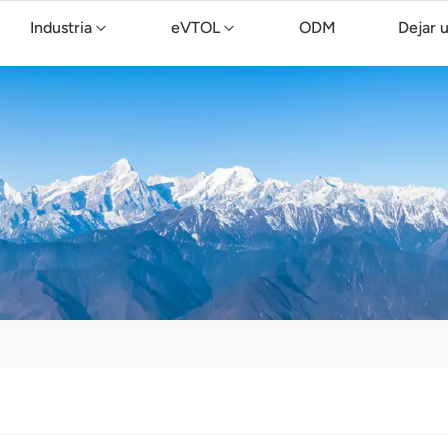
Industria
eVTOL
ODM
Dejar 
Dron de limpieza TopXGun C15