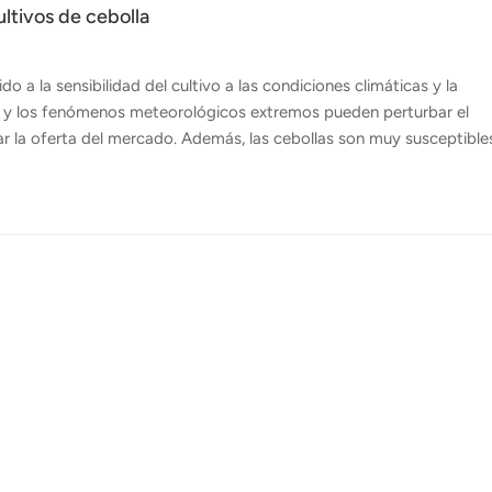
ultivos de cebolla
o a la sensibilidad del cultivo a las condiciones climáticas y la
 y los fenómenos meteorológicos extremos pueden perturbar el
ar la oferta del mercado. Además, las cebollas son muy susceptible
tos problemas pueden provocar importantes pérdidas de rendimiento
 desafíos, el uso de drones agrícolas en la protección de cultivos d
ciente. Drones agrícolas, como el de Topxgun FP600, FP500 y Dron
...