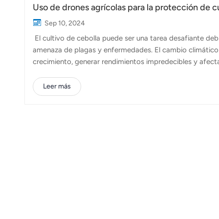
Uso de drones agrícolas para la protección de c
Sep 10, 2024
El cultivo de cebolla puede ser una tarea desafiante debid
amenaza de plagas y enfermedades. El cambio climático
crecimiento, generar rendimientos impredecibles y afect
diversos virus, hongos e infestaciones de insectos. Es
mayores costos para los agricultores. Para abordar estos
Leer más
cebolla se ha convertido en una solución práctica y efi
agrícola FP300E, puede emplearse para fumigación aérea,