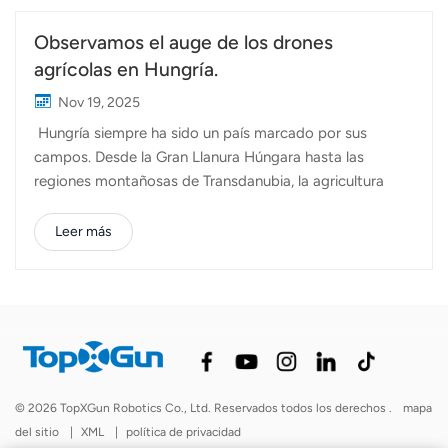
Observamos el auge de los drones
agrícolas en Hungría.
Nov 19, 2025
Hungría siempre ha sido un país marcado por sus
campos. Desde la Gran Llanura Húngara hasta las
regiones montañosas de Transdanubia, la agricultura
sigue siendo un pilar fundamental de la economía y la
vida cotidiana. Más de la mitad del territorio nacional se
Leer más
dedica a la agricultura, y cultivos como el trigo, el maíz,
el girasol y la cebada continúan predominando en el
paisaje. Sin embargo, en los últimos años, la agricultura
húngara ha experimentado una notable transformación:
las explotaciones agrícolas se están digitalizando,
optimizando sus procesos y enfocándose en la
eficiencia. Los agricultores húngaros se enfrentan a
© 2026 TopXGun Robotics Co., Ltd. Reservados todos los derechos .
mapa
muchos de los mismos desafíos que se observan en
del sitio
|
XML
|
política de privacidad
toda Europa: escasez de mano de obra, aumento de los