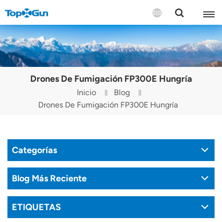
CONTÁCTENOS
English
Drones De Fumigación FP300E Hungría
Español
Inicio
Blog
Drones De Fumigación FP300E Hungría
Русский
Português(Portugal)
Categorías
Português(Brasil)
Türkçe
Blog Más Reciente
Tiếng Việt
ETIQUETAS