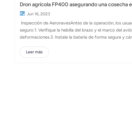
Dron agrícola FP400 asegurando una cosecha exi
Jun 16, 2023
Inspección de AeronavesAntes de la operación, los usuar
seguro:1. Verifique la hebilla del brazo y el marco del avi
deformaciones.3. Instale la batería de forma segura y c
con una luz amarilla continua.5. Cargue completamente e
anormales.7. Conecte la aplicación a la aeronave sin info
Leer más
rodillosSeleccione el rodillo adecuado según los material
está equipado con dos tipos de rodillos. Cuando la dosis.