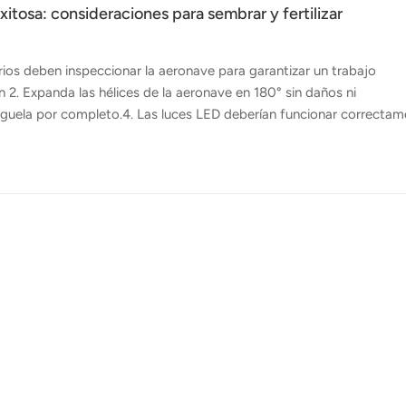
tosa: consideraciones para sembrar y fertilizar
ios deben inspeccionar la aeronave para garantizar un trabajo
ón 2. Expanda las hélices de la aeronave en 180° sin daños ni
árguela por completo.4. Las luces LED deberían funcionar correcta
l control remoto.6. Los motores funcionan sin problemas y sin son
rmes de errores. Calibración de materiales1. Selección de
es utilizados en esta operación. El Dron esparcidor de semillas FP4
..