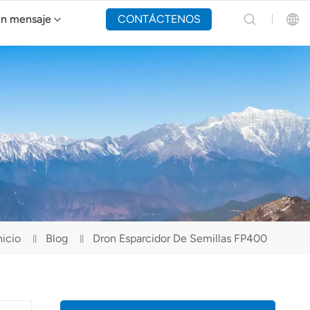
un mensaje
CONTÁCTENOS
Dron de extinción de incendios Y160
English
Español
Русский
Português(Portugal)
Português(Brasil)
nicio
Blog
Dron Esparcidor De Semillas FP400
Türkçe
Tiếng Việt