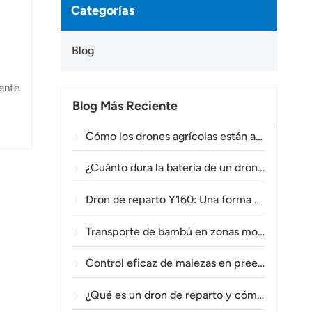
Categorías
Blog
mente
Blog Más Reciente
idos
Cómo los drones agrícolas están ayudando a los agricultores brasileños a mejorar las operaciones de fumigación de cultivos.
00
¿Cuánto dura la batería de un dron agrícola?
Dron de reparto Y160: Una forma más segura y eficiente de transportar materiales para torres eléctricas en terrenos montañosos.
Transporte de bambú en zonas montañosas: Cómo el TOPXGUN Y160 abre una nueva ruta desde el bosque hasta el punto de recogida.
Control eficaz de malezas en preemergencia en trigo con el dron agrícola A80.
¿Qué es un dron de reparto y cómo funciona la entrega mediante drones?