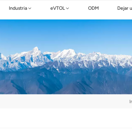
Industria
eVTOL
ODM
Dejar 
Dron de limpieza TopXGun C15
I