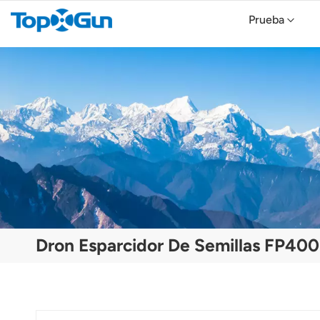
Prueba
TopXGun FP800 Agricultural Drone
Topxgun FP700 Agricultura Drone
Dron agrícola TopXGun FP300E
Dron Esparcidor De Semillas FP400