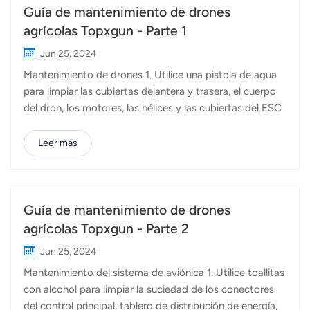
Guía de mantenimiento de drones
agrícolas Topxgun - Parte 1
Jun 25, 2024
Mantenimiento de drones 1. Utilice una pistola de agua
para limpiar las cubiertas delantera y trasera, el cuerpo
del dron, los motores, las hélices y las cubiertas del ESC
para eliminar cualquier pesticida residual. Luego
séquelos con un paño. 2. Revise cuidadosamente los
Leer más
tornillos de fijación del dron, los motores, los ESC y las
hélices. Apriete los tornillos flojos y reemplace los
tornillos pelados. 3. Reemplace rápidamente las hélices
dañadas y las juntas de clip de hélice desgastadas. 4.
Guía de mantenimiento de drones
Para las hebillas del FP400, reemplácelas si están flojas
agrícolas Topxgun - Parte 2
o deformadas.5. Gire manualmente los motores. Si hay
Jun 25, 2024
algún ruido anormal o dificultad en la rotación, visite el
Mantenimiento del sistema de aviónica 1. Utilice toallitas
centro de servicio para su inspección y reparación.6.
con alcohol para limpiar la suciedad de los conectores
Verifique los soportes de la batería, las ruedas y las junt...
del control principal, tablero de distribución de energía,