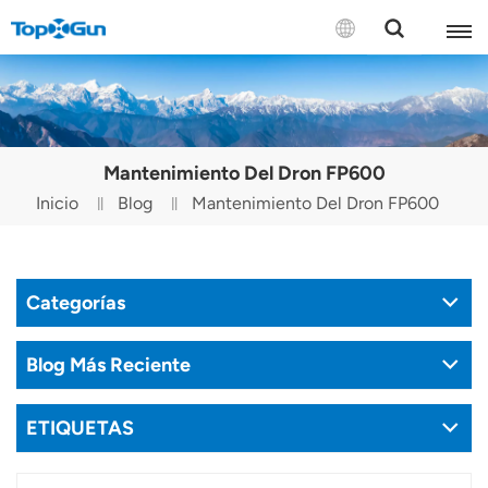
CONTÁCTENOS
English
Mantenimiento Del Dron FP600
Español
Inicio
Blog
Mantenimiento Del Dron FP600
Русский
Português(Portugal)
Categorías
Português(Brasil)
Blog Más Reciente
Türkçe
ETIQUETAS
Tiếng Việt