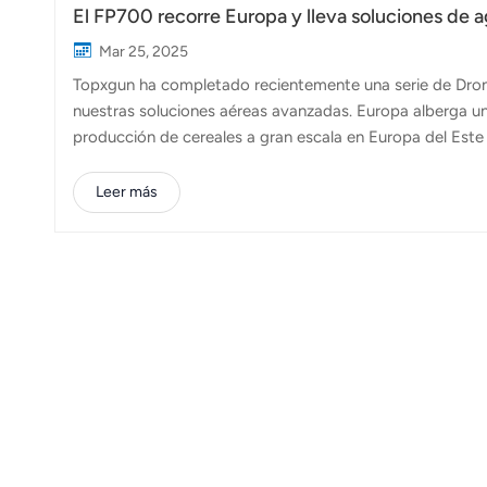
El FP700 recorre Europa y lleva soluciones de a
Mar 25, 2025
Topxgun ha completado recientemente una serie de Dro
nuestras soluciones aéreas avanzadas. Europa alberga un
producción de cereales a gran escala en Europa del Este h
hortalizas en el Mediterráneo. Ante la creciente presión 
adoptar prácticas sostenibles, los agricultores europeos
Leer más
dron agrícola Topxgun FP700 cuenta con un tanque de pul
80 L (opcional) y un sistema de batería dual de...