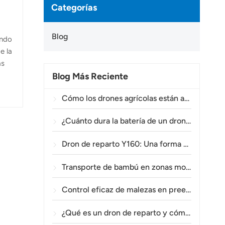
Categorías
Blog
ando
e la
as
Blog Más Reciente
a y
El
Cómo los drones agrícolas están ayudando a los agricultores brasileños a mejorar las operaciones de fumigación de cultivos.
r de
¿Cuánto dura la batería de un dron agrícola?
Dron de reparto Y160: Una forma más segura y eficiente de transportar materiales para torres eléctricas en terrenos montañosos.
Transporte de bambú en zonas montañosas: Cómo el TOPXGUN Y160 abre una nueva ruta desde el bosque hasta el punto de recogida.
Control eficaz de malezas en preemergencia en trigo con el dron agrícola A80.
¿Qué es un dron de reparto y cómo funciona la entrega mediante drones?