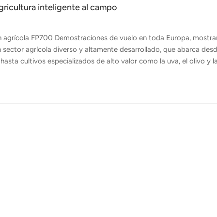
gricultura inteligente al campo
n agrícola FP700 Demostraciones de vuelo en toda Europa, mostr
 sector agrícola diverso y altamente desarrollado, que abarca desd
asta cultivos especializados de alto valor como la uva, el olivo y l
para reducir el uso de productos químicos, optimizar la mano de obr
 recurren cada vez más a las tecnologías inteligentes como apoyo. 
verización de 60 L, una carga útil máxima de 70 kg, un esparcido