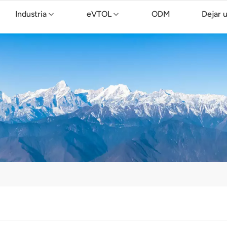
Industria
eVTOL
ODM
Dejar 
Dron de limpieza TopXGun C15