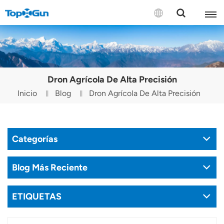
CONTÁCTENOS
English
Dron Agrícola De Alta Precisión
Español
Inicio
Blog
Dron Agrícola De Alta Precisión
Русский
Português(Portugal)
Categorías
Português(Brasil)
Blog Más Reciente
Türkçe
ETIQUETAS
Tiếng Việt