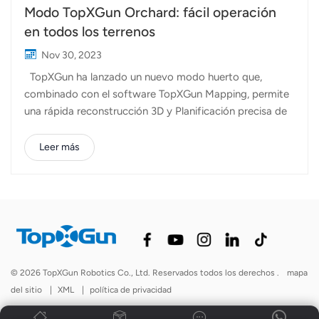
Modo TopXGun Orchard: fácil operación
en todos los terrenos
Nov 30, 2023
TopXGun ha lanzado un nuevo modo huerto que,
combinado con el software TopXGun Mapping, permite
una rápida reconstrucción 3D y Planificación precisa de
rutas de vuelo en 3D.. Esta nueva característica está
diseñada principalmente para terrenos complejos como
Leer más
huertos y laderas de montañas, logrando una
fumigación de pesticidas eficiente y
precisa. Características claveEscenas complejas:
grandes campos, montañas, colinas, huertos.Basándose
en un modelo 3D, planifique la trayectoria de vuelo
óptima del dron para garantizar que cada árbol sea
rociado uniformemente y reducir las operaciones
© 2026 TopXGun Robotics Co., Ltd. Reservados todos los derechos .
mapa
repetitivas. Operación eficiente: mapeo rápido y
del sitio
|
XML
|
política de privacidad
planificación de rutas precisaUtilizando equipos de
cámara de alta resolución, los drones pueden capturar