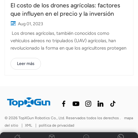
El costo de los drones agrícolas: factores
que influyen en el precio y la inversión
Aug 01, 2023
Los drones agrícolas, también conocidos como
vehículos aéreos no tripulados (UAV) agrícolas, han
revolucionado la forma en que los agricultores protegen
las plantas, controlan los cultivos y gestionan sus
campos. Con su capacidad para cubrir vastas áreas de
Leer más
manera rápida y eficiente, los drones agrícolas se han
convertido en una herramienta indispensable para
mejorar la productividad y la sostenibilidad en la
industria agrícola. Pero una pregunta que surge a
menudo entre los agricultores y comerciantes agrícolas
es: "¿Cuánto cuesta un dron agrícola?" La respuesta a
esta pregunta puede variar significativamente
© 2026 TopXGun Robotics Co., Ltd. Reservados todos los derechos .
mapa
dependiendo de varios factores. En este artículo,
del sitio
|
XML
|
política de privacidad
exploraremos los factores clave que influyen en el costo
de los drones agrícolas y brindaremos una descripción