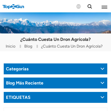
CONTÁCTENOS
English
¿Cuánto Cuesta Un Dron Agrícola?
Español
Inicio
Blog
¿Cuánto Cuesta Un Dron Agrícola?
Русский
Português(Portugal)
Categorías
Português(Brasil)
Blog Más Reciente
Türkçe
ETIQUETAS
Tiếng Việt