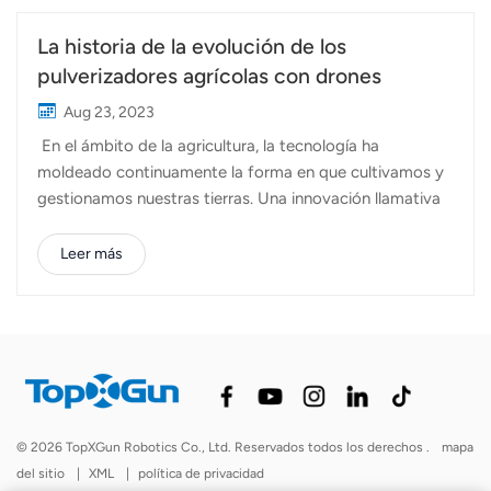
La historia de la evolución de los
pulverizadores agrícolas con drones
Aug 23, 2023
En el ámbito de la agricultura, la tecnología ha
moldeado continuamente la forma en que cultivamos y
gestionamos nuestras tierras. Una innovación llamativa
que ha dejado su huella es el rociador agrícola con
drones. Desde sus humildes comienzos hasta su
Leer más
destreza actual, recorramos la cautivadora historia de
esta herramienta revolucionaria que ha transformado las
prácticas agrícolas en todo el mundo. Raíces tempranas
y exploración (antes de la década de 2000)Las raíces de
los rociadores agrícolas con drones se remontan a los
primeros experimentos con aviones a control remoto.
Sin embargo, estos dispositivos rudimentarios estaban
© 2026 TopXGun Robotics Co., Ltd. Reservados todos los derechos .
mapa
lejos de las máquinas de precisión que vemos hoy. Sus
del sitio
|
XML
|
política de privacidad
capacidades eran limitadas y carecían de los