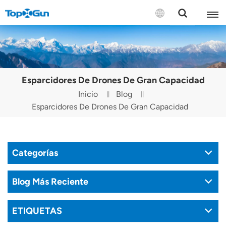
CONTÁCTENOS
English
Esparcidores De Drones De Gran Capacidad
Español
Inicio
Blog
Esparcidores De Drones De Gran Capacidad
Русский
Português(Portugal)
Categorías
Português(Brasil)
Türkçe
Blog Más Reciente
Tiếng Việt
ETIQUETAS