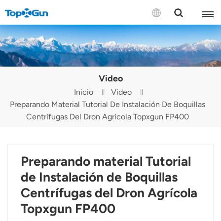
CONTÁCTENOS
English
Video
Español
Inicio
Video
Preparando Material Tutorial De Instalación De Boquillas
Русский
Centrífugas Del Dron Agrícola Topxgun FP400
Português(Portugal)
Português(Brasil)
Preparando material Tutorial
Türkçe
de Instalación de Boquillas
Centrífugas del Dron Agrícola
Tiếng Việt
Topxgun FP400