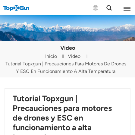
CONTÁCTENOS
English
Video
Español
Inicio
Video
Tutorial Topxgun | Precauciones Para Motores De Drones
Русский
Y ESC En Funcionamiento A Alta Temperatura
Português(Portugal)
Português(Brasil)
Tutorial Topxgun |
Türkçe
Precauciones para motores
de drones y ESC en
Tiếng Việt
funcionamiento a alta