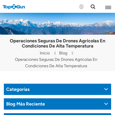
CONTÁCTENOS
English
Operaciones Seguras De Drones Agrícolas En
Español
Condiciones De Alta Temperatura
Inicio
Blog
Русский
Operaciones Seguras De Drones Agrícolas En
Condiciones De Alta Temperatura
Português(Portugal)
Português(Brasil)
Categorías
Türkçe
Tiếng Việt
Blog Más Reciente