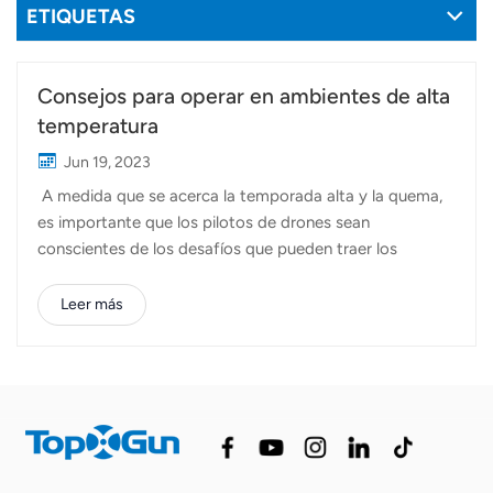
ETIQUETAS
Consejos para operar en ambientes de alta
temperatura
Jun 19, 2023
A medida que se acerca la temporada alta y la quema,
es importante que los pilotos de drones sean
conscientes de los desafíos que pueden traer los
entornos de alta temperatura. Problemas como baja
velocidad de carga, cargador/baterías sobrecalentados
Leer más
o pantalla negra/reinicio RC a menudo se pueden atribuir
al sobrecalentamiento. En este artículo,
proporcionaremos algunos consejos útiles para
garantizar una operaciones agrícolas seguras con drones
en condiciones de alta temperatura. Cuidado de la
batería:Controle la temperatura de la batería: si la
temperatura de la celda de la batería supera los 65 ℃, el