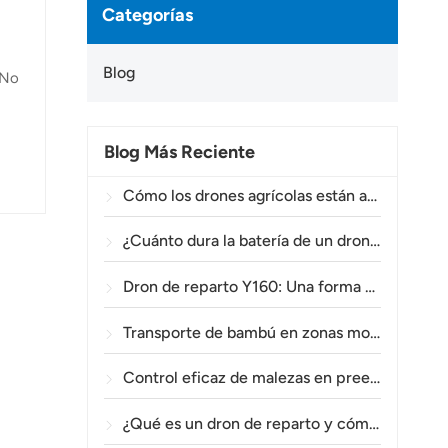
Categorías
Blog
 No
Blog Más Reciente
 el
una
Cómo los drones agrícolas están ayudando a los agricultores brasileños a mejorar las operaciones de fumigación de cultivos.
os
¿Cuánto dura la batería de un dron agrícola?
Dron de reparto Y160: Una forma más segura y eficiente de transportar materiales para torres eléctricas en terrenos montañosos.
Transporte de bambú en zonas montañosas: Cómo el TOPXGUN Y160 abre una nueva ruta desde el bosque hasta el punto de recogida.
Control eficaz de malezas en preemergencia en trigo con el dron agrícola A80.
¿Qué es un dron de reparto y cómo funciona la entrega mediante drones?