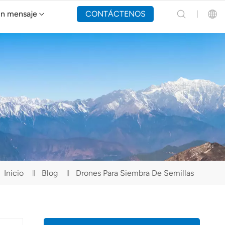
un mensaje
CONTÁCTENOS
Dron de extinción de incendios Y160
English
Español
Русский
Português(Portugal)
Português(Brasil)
Inicio
Blog
Drones Para Siembra De Semillas
Türkçe
Tiếng Việt