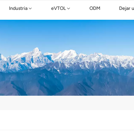
Industria
eVTOL
ODM
Dejar 
Dron de limpieza TopXGun C15