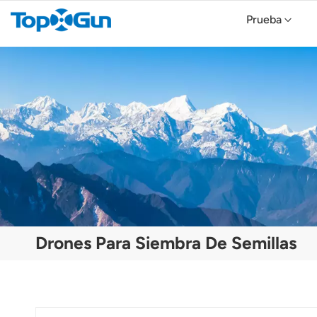
Prueba
TopXGun FP800 Agricultural Drone
Topxgun FP700 Agricultura Drone
Dron agrícola TopXGun FP300E
Drones Para Siembra De Semillas