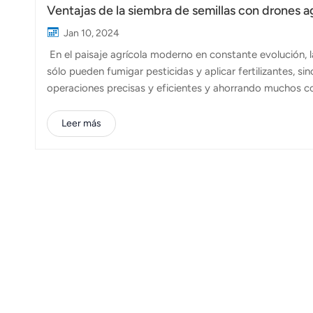
Ventajas de la siembra de semillas con drones 
Jan 10, 2024
En el paisaje agrícola moderno en constante evolución, 
sólo pueden fumigar pesticidas y aplicar fertilizantes, si
operaciones precisas y eficientes y ahorrando muchos co
Topxgun para la siembra radica en la precisión con la que 
dron de Topxgun garantiza una distribución uniforme de la
Leer más
penetración más profunda de las raíces y a una mayor tas
más sano y robusto. Con el dron...