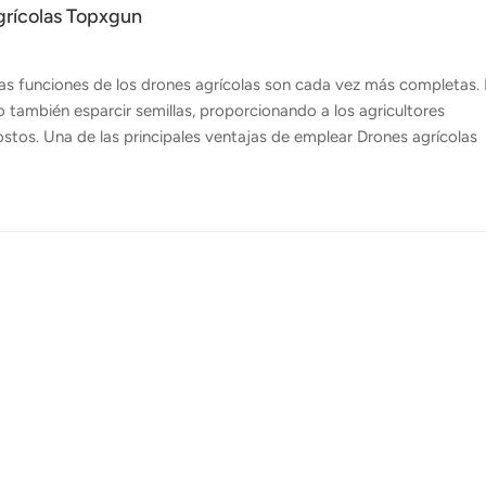
agrícolas Topxgun
las funciones de los drones agrícolas son cada vez más completas.
no también esparcir semillas, proporcionando a los agricultores
stos. Una de las principales ventajas de emplear Drones agrícolas
se dispersan las semillas. A diferencia de los métodos tradicionales,
s semillas en la capa superior del suelo. Esta precisión conduce a 
a de germinación, lo que contribuye a un crecimiento de los cultiv