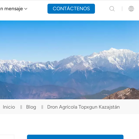
un mensaje
CONTÁCTENOS
Dron de extinción de incendios Y160
English
Español
Русский
Português(Portugal)
Português(Brasil)
Inicio
Blog
Dron Agrícola Topxgun Kazajstán
Türkçe
Tiếng Việt