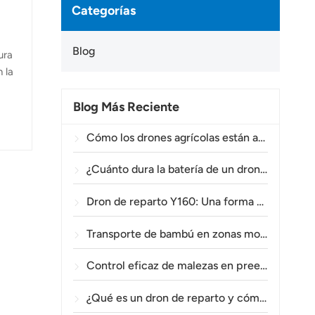
Categorías
Blog
ura
 la
Blog Más Reciente
da
dor
Cómo los drones agrícolas están ayudando a los agricultores brasileños a mejorar las operaciones de fumigación de cultivos.
ón
¿Cuánto dura la batería de un dron agrícola?
Dron de reparto Y160: Una forma más segura y eficiente de transportar materiales para torres eléctricas en terrenos montañosos.
Transporte de bambú en zonas montañosas: Cómo el TOPXGUN Y160 abre una nueva ruta desde el bosque hasta el punto de recogida.
Control eficaz de malezas en preemergencia en trigo con el dron agrícola A80.
¿Qué es un dron de reparto y cómo funciona la entrega mediante drones?