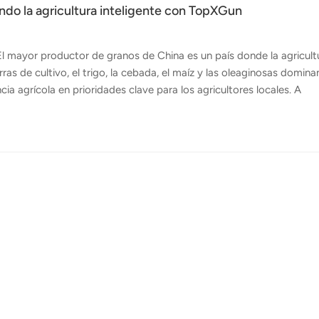
ndo la agricultura inteligente con TopXGun
l mayor productor de granos de China es un país donde la agricult
as de cultivo, el trigo, la cebada, el maíz y las oleaginosas dominan
cia agrícola en prioridades clave para los agricultores locales. A
, los drones agrícolas se están convirtiendo en una herramienta ca
 e impulsar la productividad. Recientemente, TopXGun'El distribui
ional con la Dron agrícola FP700El evento combinó una presentaci