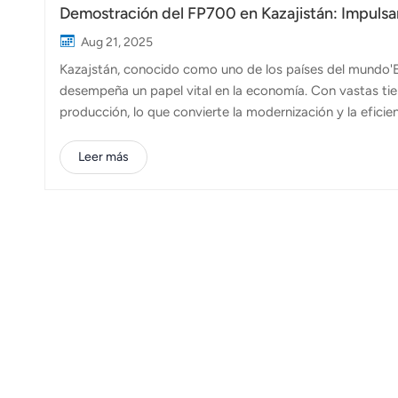
Demostración del FP700 en Kazajistán: Impulsa
Aug 21, 2025
Kazajstán, conocido como uno de los países del mundo'E
desempeña un papel vital en la economía. Con vastas tierr
producción, lo que convierte la modernización y la eficien
medida que crece la demanda de agricultura de precisión
vez más valiosa para abordar la escasez de mano de obra
Leer más
local en Kazajstán organizó con éxito un evento promoc
en interiores con una demostración de vuelo en vivo...