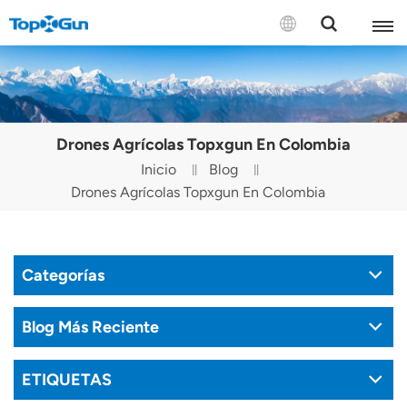
CONTÁCTENOS
English
Drones Agrícolas Topxgun En Colombia
Español
Inicio
Blog
Drones Agrícolas Topxgun En Colombia
Русский
Português(Portugal)
Categorías
Português(Brasil)
Türkçe
Blog Más Reciente
Tiếng Việt
ETIQUETAS