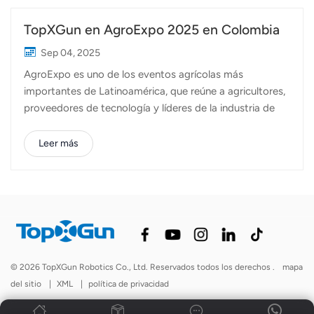
TopXGun en AgroExpo 2025 en Colombia
Sep 04, 2025
AgroExpo es uno de los eventos agrícolas más
importantes de Latinoamérica, que reúne a agricultores,
proveedores de tecnología y líderes de la industria de
toda la región. La edición de este año, celebrada en
Bogotá, Colombia, se convirtió una vez más en un
Leer más
centro de innovación e intercambio de ideas sobre el
futuro de la agricultura. Nuestro socio en Colombia
participó en AgroExpo 2025, mostrando cómo drones
agrícolas La agricultura de precisión está transformando
la gestión de los cultivos en el país. Con la diversa
geografía de Colombia, desde las tierras altas
cafetaleras hasta las plantaciones de frutas tropicales y
© 2026 TopXGun Robotics Co., Ltd. Reservados todos los derechos .
mapa
las extensas zonas ganaderas, la agricultura de precisión
del sitio
|
XML
|
política de privacidad
se está convirtiendo en una herramienta esencial para
optimizar los recursos y mejorar la productividad. La