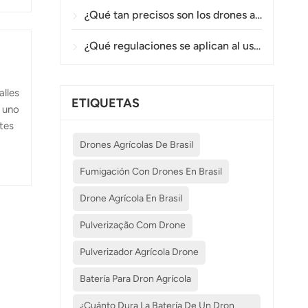
tos
¿Qué tan precisos son los drones agrícolas en la pulverización y el monitoreo de cultivos?
¿Qué regulaciones se aplican al uso de drones agrícolas en diferentes países?
alles
ETIQUETAS
n uno
tes
s
Drones Agrícolas De Brasil
 del
Fumigación Con Drones En Brasil
aria
Drone Agrícola En Brasil
Pulverização Com Drone
Pulverizador Agrícola Drone
Batería Para Dron Agrícola
¿Cuánto Dura La Batería De Un Dron