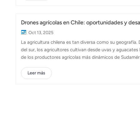
hardware y software es clave para optimizar el rendimi
técnicos y prácticos de nuestros drones, p...
Drones agrícolas en Chile: oportunidades y desa
Oct 13, 2025
La agricultura chilena es tan diversa como su geografía. 
del sur, los agricultores cultivan desde uvas y aguacates
de los productores agrícolas más dinámicos de Sudaméri
entre regiones. En los últimos años, drones agrícolas Se 
que buscan gestionar sus cultivos de forma más eficient
Leer más
país implica que las explotaciones agrícolas suelen esta
agrícola tradicional tiene dificul...