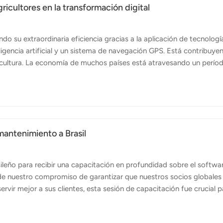
ricultores en la transformación digital
 su extraordinaria eficiencia gracias a la aplicación de tecnologí
igencia artificial y un sistema de navegación GPS. Está contribuye
ricultura. La economía de muchos países está atravesando un perío
osos obstáculos como recursos humanos limitados, costos creciente
 climático. Dada la tendencia explosiva de la tecnología digital e
gración de la ciencia y la tecnología modernas en la producción agrí
mantenimiento a Brasil
ileño para recibir una capacitación en profundidad sobre el softwa
de nuestro compromiso de garantizar que nuestros socios globales
rvir mejor a sus clientes, esta sesión de capacitación fue crucial p
uperior al cliente en el creciente mercado de Brasil. drone agrícola
ones agrícolas, mantenerse actualizado con los últimos avances de