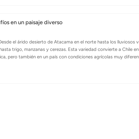
ento. Al equiparlos con una comprensión más profunda de los aspec
fíos en un paisaje diverso
Desde el árido desierto de Atacama en el norte hasta los lluviosos v
 hasta trigo, manzanas y cerezas. Esta variedad convierte a Chile e
ca, pero también en un país con condiciones agrícolas muy diferen
han convertido en una herramienta útil para los agricultores chileno
e y reducir los costos de producción. La forma alargada y estrecha
r ubicadas en zonas montañosas o de difícil acceso, donde la maquin