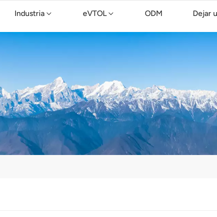
Industria
eVTOL
ODM
Dejar 
Dron de limpieza TopXGun C15