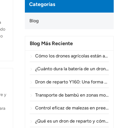
Categorías
Blog
a
ndo
do
Blog Más Reciente
s de
n
Cómo los drones agrícolas están ayudando a los agricultores brasileños a mejorar las operaciones de fumigación de cultivos.
cola
¿Cuánto dura la batería de un dron agrícola?
Dron de reparto Y160: Una forma más segura y eficiente de transportar materiales para torres eléctricas en terrenos montañosos.
re y
Transporte de bambú en zonas montañosas: Cómo el TOPXGUN Y160 abre una nueva ruta desde el bosque hasta el punto de recogida.
Control eficaz de malezas en preemergencia en trigo con el dron agrícola A80.
ara
¿Qué es un dron de reparto y cómo funciona la entrega mediante drones?