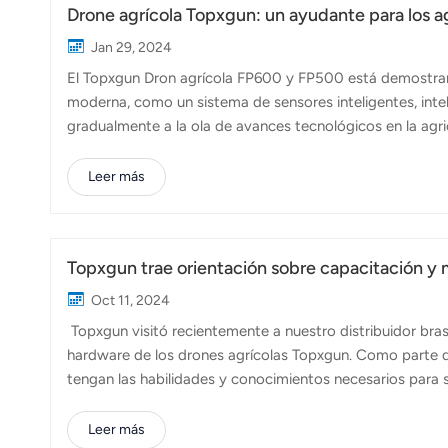
Drone agrícola Topxgun: un ayudante para los ag
Jan 29, 2024
El Topxgun Dron agrícola FP600 y FP500 está demostrando
moderna, como un sistema de sensores inteligentes, intel
gradualmente a la ola de avances tecnológicos en la ag
desafiante, en el que el sector agrícola enfrenta numer
producción de insumos y los impactos adversos del cambio
Leer más
todos los aspectos de la economía y la sociedad, la inte
surge como la solución óptima. En el pro...
Topxgun trae orientación sobre capacitación y 
Oct 11, 2024
Topxgun visitó recientemente a nuestro distribuidor bras
hardware de los drones agrícolas Topxgun. Como parte 
tengan las habilidades y conocimientos necesarios para se
impulsar la experiencia operativa y brindar una atención s
mercado. A medida que evoluciona la industria de los dr
Leer más