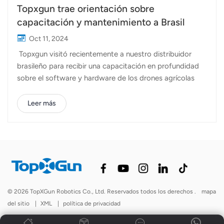
Topxgun trae orientación sobre
capacitación y mantenimiento a Brasil
Oct 11, 2024
Topxgun visitó recientemente a nuestro distribuidor
brasileño para recibir una capacitación en profundidad
sobre el software y hardware de los drones agrícolas
Topxgun. Como parte de nuestro compromiso de
garantizar que nuestros socios globales tengan las
Leer más
habilidades y conocimientos necesarios para servir
mejor a sus clientes, esta sesión de capacitación fue
crucial para impulsar la experiencia operativa y brindar
una atención superior al cliente en el creciente mercado
de Brasil. drone agrícola mercado. A medida que
evoluciona la industria de los drones agrícolas,
mantenerse actualizado con los últimos avances de
© 2026 TopXGun Robotics Co., Ltd. Reservados todos los derechos .
mapa
hardware y software es clave para optimizar el
del sitio
|
XML
|
política de privacidad
rendimiento. Al equiparlos con una comprensión más
profunda de los aspectos técnicos y prácticos de