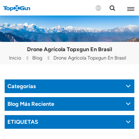
CONTÁCTENOS
English
Drone Agrícola Topxgun En Brasil
Español
Inicio
Blog
Drone Agrícola Topxgun En Brasil
Русский
Português(Portugal)
Categorías
Português(Brasil)
Blog Más Reciente
Türkçe
ETIQUETAS
Tiếng Việt