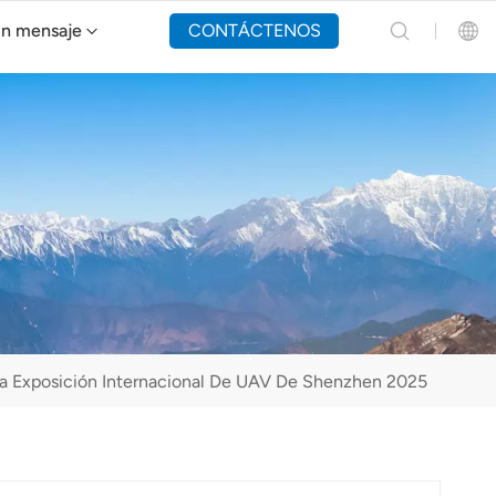
un mensaje
CONTÁCTENOS
Dron de extinción de incendios Y160
English
Español
Русский
Português(Portugal)
Português(Brasil)
a Exposición Internacional De UAV De Shenzhen 2025
Türkçe
Tiếng Việt