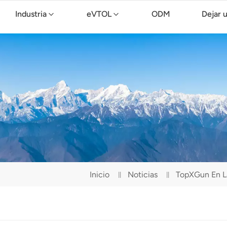
Industria
eVTOL
ODM
Dejar 
Dron de limpieza TopXGun C15
Inicio
Noticias
TopXGun En L