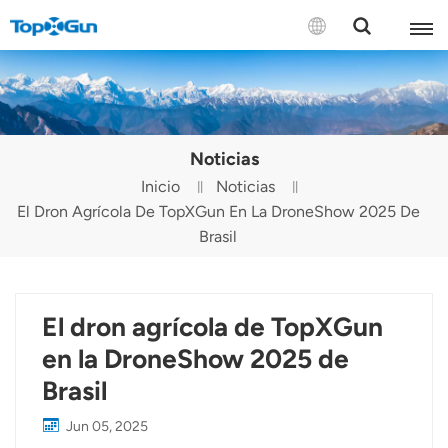
CONTÁCTENOS
English
Noticias
Español
Inicio
Noticias
El Dron Agrícola De TopXGun En La DroneShow 2025 De
Русский
Brasil
Português(Portugal)
Português(Brasil)
El dron agrícola de TopXGun
Türkçe
en la DroneShow 2025 de
Brasil
Tiếng Việt
Jun 05, 2025