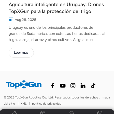
Agricultura inteligente en Uruguay: Drones
TopXGun para la protección del trigo
Aug 28, 2025
Uruguay es uno de los principales productores de
granos de Sudamérica, con extensas tierras dedicadas al
trigo, la soja, el arroz y otros cultivos. Al igual que
muchos países agrícolas, Uruguay enfrenta el reto de
garantizar una protección eficiente y oportuna de los
Leer más
cultivos, manteniendo al mismo tiempo los costos de
mano de obra e insumos bajo control. Para ayudar a los
agricultores locales a afrontar estos desafíos, los
expertos técnicos de TopXGun visitaron recientemente a
nuestro socio en Uruguay. Juntos, realizamos
operaciones prácticas de campo utilizando Los drones
agrícolas de TopXGun, centrándose en la pulverización
© 2026 TopXGun Robotics Co., Ltd. Reservados todos los derechos .
mapa
de herbicidas en campos de trigo. Durante las
del sitio
|
XML
|
política de privacidad
operaciones de campo, se desplegaron drones agrícolas
FP500 y FP600, cada uno de los cuales aporta ventajas