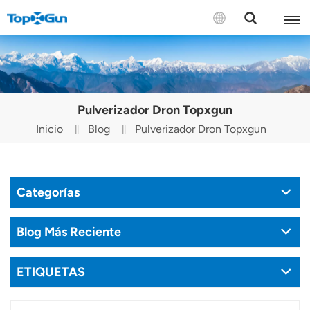
CONTÁCTENOS
English
Pulverizador Dron Topxgun
Español
Inicio
Blog
Pulverizador Dron Topxgun
Русский
Português(Portugal)
Categorías
Português(Brasil)
Blog Más Reciente
Türkçe
ETIQUETAS
Tiếng Việt