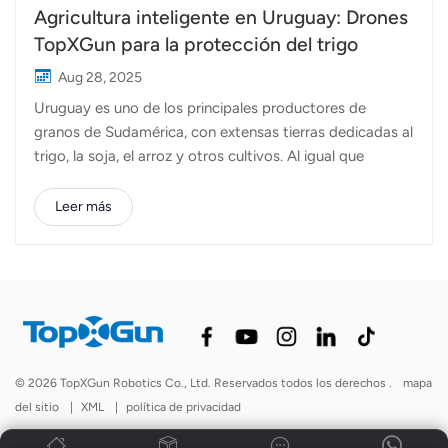
Agricultura inteligente en Uruguay: Drones
TopXGun para la protección del trigo
Aug 28, 2025
Uruguay es uno de los principales productores de
granos de Sudamérica, con extensas tierras dedicadas al
trigo, la soja, el arroz y otros cultivos. Al igual que
muchos países agrícolas, Uruguay enfrenta el reto de
garantizar una protección eficiente y oportuna de los
Leer más
cultivos, manteniendo al mismo tiempo los costos de
mano de obra e insumos bajo control. Para ayudar a los
agricultores locales a afrontar estos desafíos, los
expertos técnicos de TopXGun visitaron recientemente a
nuestro socio en Uruguay. Juntos, realizamos
operaciones prácticas de campo utilizando Los drones
agrícolas de TopXGun, centrándose en la pulverización
© 2026 TopXGun Robotics Co., Ltd. Reservados todos los derechos .
mapa
de herbicidas en campos de trigo. Durante las
del sitio
|
XML
|
política de privacidad
operaciones de campo, se desplegaron drones agrícolas
FP500 y FP600, cada uno de los cuales aporta ventajas