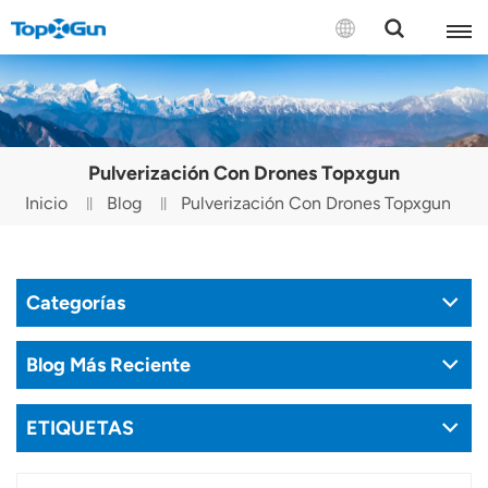
CONTÁCTENOS
English
Pulverización Con Drones Topxgun
Español
Inicio
Blog
Pulverización Con Drones Topxgun
Русский
Português(Portugal)
Categorías
Português(Brasil)
Blog Más Reciente
Türkçe
ETIQUETAS
Tiếng Việt