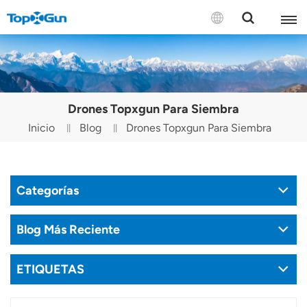
CONTÁCTENOS
English
Drones Topxgun Para Siembra
Español
Inicio
Blog
Drones Topxgun Para Siembra
Русский
Português(Portugal)
Categorías
Português(Brasil)
Blog Más Reciente
Türkçe
ETIQUETAS
Tiếng Việt