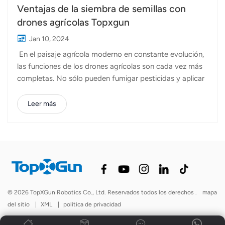
Ventajas de la siembra de semillas con
drones agrícolas Topxgun
Jan 10, 2024
En el paisaje agrícola moderno en constante evolución,
las funciones de los drones agrícolas son cada vez más
completas. No sólo pueden fumigar pesticidas y aplicar
fertilizantes, sino también esparcir semillas,
proporcionando a los agricultores operaciones precisas
Leer más
y eficientes y ahorrando muchos costos. Una de las
principales ventajas de emplear Drones agrícolas
Topxgun para la siembra radica en la precisión con la que
se dispersan las semillas. A diferencia de los métodos
tradicionales, el dron de Topxgun garantiza una
distribución uniforme de las semillas en la capa superior
del suelo. Esta precisión conduce a una penetración más
© 2026 TopXGun Robotics Co., Ltd. Reservados todos los derechos .
mapa
profunda de las raíces y a una mayor tasa de
del sitio
|
XML
|
política de privacidad
germinación, lo que contribuye a un crecimiento de los
cultivos más sano y robusto. Con el dron...