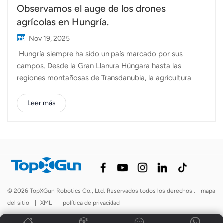
Observamos el auge de los drones
agrícolas en Hungría.
Nov 19, 2025
Hungría siempre ha sido un país marcado por sus
campos. Desde la Gran Llanura Húngara hasta las
regiones montañosas de Transdanubia, la agricultura
sigue siendo un pilar fundamental de la economía y la
vida cotidiana. Más de la mitad del territorio nacional se
Leer más
dedica a la agricultura, y cultivos como el trigo, el maíz,
el girasol y la cebada continúan predominando en el
paisaje. Sin embargo, en los últimos años, la agricultura
húngara ha experimentado una notable transformación:
las explotaciones agrícolas se están digitalizando,
optimizando sus procesos y enfocándose en la
eficiencia. Los agricultores húngaros se enfrentan a
© 2026 TopXGun Robotics Co., Ltd. Reservados todos los derechos .
mapa
muchos de los mismos desafíos que se observan en
del sitio
|
XML
|
política de privacidad
toda Europa: escasez de mano de obra, aumento de los
costes de los insumos, patrones climáticos