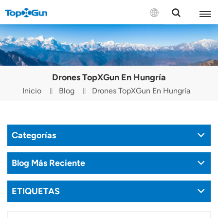
CONTÁCTENOS
English
Drones TopXGun En Hungría
Español
Inicio
Blog
Drones TopXGun En Hungría
Русский
Português(Portugal)
Categorías
Português(Brasil)
Blog Más Reciente
Türkçe
ETIQUETAS
Tiếng Việt