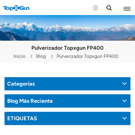
CONTÁCTENOS
English
Pulverizador Topxgun FP400
Español
Inicio
Blog
Pulverizador Topxgun FP400
Русский
Português(Portugal)
Categorías
Português(Brasil)
Blog Más Reciente
Türkçe
ETIQUETAS
Tiếng Việt