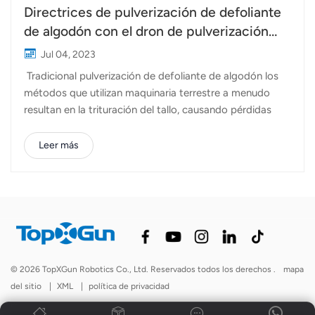
Directrices de pulverización de defoliante
de algodón con el dron de pulverización
Topxgun FP400
Jul 04, 2023
Tradicional pulverización de defoliante de algodón los
métodos que utilizan maquinaria terrestre a menudo
resultan en la trituración del tallo, causando pérdidas
significativas debido al pisoteo repetido de las plantas
de algodón durante todo el año. Sin embargo, el uso de
Leer más
vehículos aéreos no tripulados (UAV) para la
pulverización de defoliantes evita este problema de
manera efectiva. Con su modo de pulverización, el
Pulverizador Topxgun FP400 ofrece una capacidad
nominal de 35 litros, lo que mejora significativamente la
eficiencia operativa. Con la ayuda de Topxgun FP400,
puede realizar de 5 a 8 veces la carga de trabajo de los
© 2026 TopXGun Robotics Co., Ltd. Reservados todos los derechos .
mapa
métodos tradicionales en un solo día. Entonces, ¿qué
del sitio
|
XML
|
política de privacidad
debe tener en cuenta al usar drones para la pulverización
de defoliantes? 1. Preste atención...