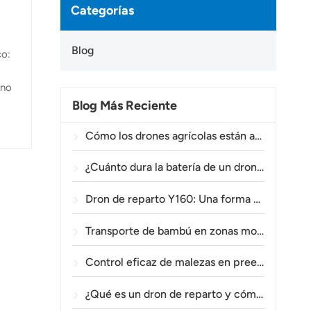
Categorías
Blog
co:
 no
Blog Más Reciente
s
Cómo los drones agrícolas están ayudando a los agricultores brasileños a mejorar las operaciones de fumigación de cultivos.
ce
¿Cuánto dura la batería de un dron agrícola?
Dron de reparto Y160: Una forma más segura y eficiente de transportar materiales para torres eléctricas en terrenos montañosos.
Transporte de bambú en zonas montañosas: Cómo el TOPXGUN Y160 abre una nueva ruta desde el bosque hasta el punto de recogida.
Control eficaz de malezas en preemergencia en trigo con el dron agrícola A80.
¿Qué es un dron de reparto y cómo funciona la entrega mediante drones?