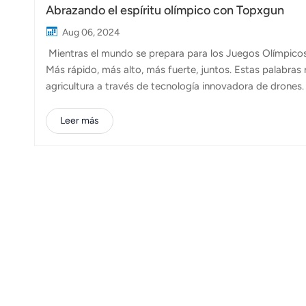
Abrazando el espíritu olímpico con Topxgun
Aug 06, 2024
Mientras el mundo se prepara para los Juegos Olímpicos
Más rápido, más alto, más fuerte, juntos. Estas palabra
agricultura a través de tecnología innovadora de drones. 
se trata sólo de qué tan rápido vuelan nuestros drones; 
eficientes. Nuestro Dron agrícola FP600 está diseñado pa
Leer más
esenciales como la fumigación de pesticidas y el seguim
directamente en mayores rendimientos de los cul...