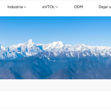
Industria
eVTOL
ODM
Dejar 
Dron de limpieza TopXGun C15