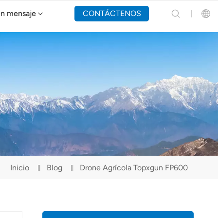
un mensaje
CONTÁCTENOS
Dron de extinción de incendios Y160
English
Español
Русский
Português(Portugal)
Português(Brasil)
Inicio
Blog
Drone Agrícola Topxgun FP600
Türkçe
Tiếng Việt