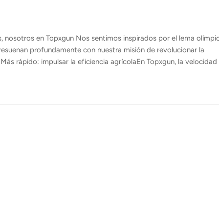
, nosotros en Topxgun Nos sentimos inspirados por el lema olímpi
s resuenan profundamente con nuestra misión de revolucionar la
Más rápido: impulsar la eficiencia agrícolaEn Topxgun, la velocidad
se trata de transformar las operaciones agrícolas para que sean má
ra reducir significativamente el tiempo necesario para tareas
iento de cultivos. Este aumento en la velocidad operativa se tradu