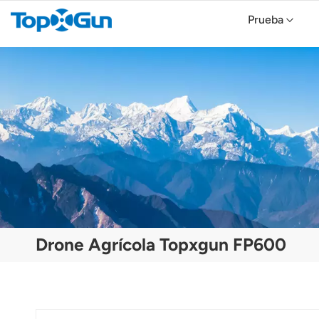
Prueba
Topxgun FP700 Agricultura Drone
Dron agrícola TopXGun FP300E
Drone Agrícola Topxgun FP600