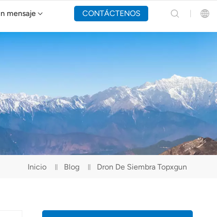
un mensaje
CONTÁCTENOS
Dron de extinción de incendios Y160
English
Español
Русский
Português(Portugal)
Português(Brasil)
Inicio
Blog
Dron De Siembra Topxgun
Türkçe
Tiếng Việt