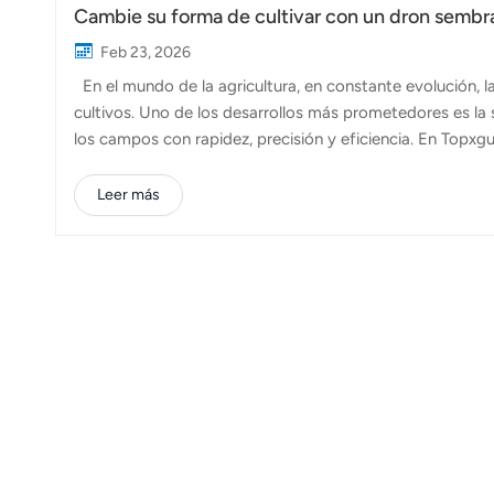
Cambie su forma de cultivar con un dron sembr
Feb 23, 2026
En el mundo de la agricultura, en constante evolución, 
cultivos. Uno de los desarrollos más prometedores es la
los campos con rapidez, precisión y eficiencia. En Topx
los agricultores a adoptar métodos de siembra más intel
agrícolas. La siembra aérea consiste en distribuir semil
Leer más
realizados con aviones o helicópteros. Ahora, con el auge 