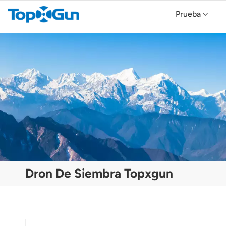
Prueba
Topxgun FP700 Agricultura Drone
Dron agrícola TopXGun FP300E
Dron De Siembra Topxgun