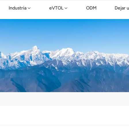
Industria
eVTOL
ODM
Dejar 
Dron de limpieza TopXGun C15