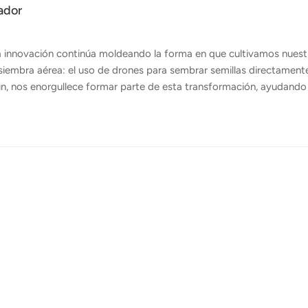
ador
la innovación continúa moldeando la forma en que cultivamos nuest
 siembra aérea: el uso de drones para sembrar semillas directament
gun, nos enorgullece formar parte de esta transformación, ayudando
igentes, rápidos y sostenibles con nuestros avanzados... drones
las sobre el terreno mediante equipos voladores, tradicionalmente
de los drones a...