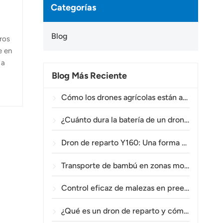
Categorías
Blog
ros
e en
 a
Blog Más Reciente
Cómo los drones agrícolas están ayudando a los agricultores brasileños a mejorar las operaciones de fumigación de cultivos.
¿Cuánto dura la batería de un dron agrícola?
Dron de reparto Y160: Una forma más segura y eficiente de transportar materiales para torres eléctricas en terrenos montañosos.
Transporte de bambú en zonas montañosas: Cómo el TOPXGUN Y160 abre una nueva ruta desde el bosque hasta el punto de recogida.
Control eficaz de malezas en preemergencia en trigo con el dron agrícola A80.
¿Qué es un dron de reparto y cómo funciona la entrega mediante drones?