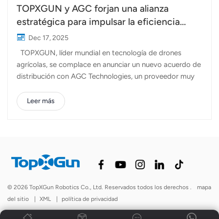
TOPXGUN y AGC forjan una alianza
estratégica para impulsar la eficiencia
agrícola española
Dec 17, 2025
TOPXGUN, líder mundial en tecnología de drones
agrícolas, se complace en anunciar un nuevo acuerdo de
distribución con AGC Technologies, un proveedor muy
respetado de soluciones integradas, para llevar la
tecnología avanzada Dron agrícola FP700 al mercado
Leer más
español. Esta asociación es un hito importante en la
estrategia de expansión europea de TOPXGUN,
aprovechando la fuerte presencia local de AGC
Technologies y su compromiso de "Anticipar soluciones"
para satisfacer la creciente demanda de tecnologías de
agricultura inteligente en España. La colaboración se
centra en la introducción del potente modelo FP700,
© 2026 TopXGun Robotics Co., Ltd. Reservados todos los derechos .
mapa
diseñado específicamente para aplicaciones agrícolas
del sitio
|
XML
|
política de privacidad
eficientes y a gran escala. El FP700 establece un nuevo
referente en productividad, optimizando el tiempo y los