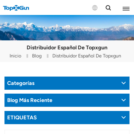
CONTÁCTENOS
English
Distribuidor Español De Topxgun
Español
Inicio
Blog
Distribuidor Español De Topxgun
Русский
Português(Portugal)
Categorías
Português(Brasil)
Blog Más Reciente
Türkçe
ETIQUETAS
Tiếng Việt