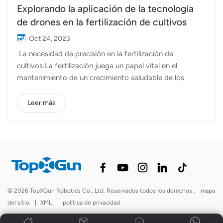
Explorando la aplicación de la tecnología
de drones en la fertilización de cultivos
Oct 24, 2023
La necesidad de precisión en la fertilización de
cultivos:La fertilización juega un papel vital en el
mantenimiento de un crecimiento saludable de los
cultivos y la maximización del rendimiento. Sin embargo,
los métodos tradicionales para aplicar fertilizantes a
Leer más
menudo carecen de precisión, lo que lleva a una
distribución ineficiente, a un uso excesivo en algunas
áreas y a una subutilización en otras. Esto no sólo afecta
la productividad de los cultivos sino que también tiene
consecuencias ambientales negativas, como la
escorrentía de nutrientes hacia las fuentes de agua. Para
abordar estos desafíos, la tecnología de drones ha
© 2026 TopXGun Robotics Co., Ltd. Reservados todos los derechos .
mapa
surgido como una solución innovadora. Ventajas de Uso
del sitio
|
XML
|
política de privacidad
de drones para la fertilización:1. Rentabilidad:Los
métodos de fertilización tradicionales implican...