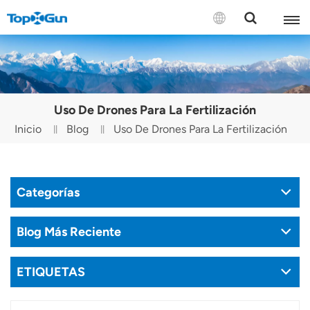
CONTÁCTENOS
English
Uso De Drones Para La Fertilización
Español
Inicio
Blog
Uso De Drones Para La Fertilización
Русский
Português(Portugal)
Categorías
Português(Brasil)
Blog Más Reciente
Türkçe
ETIQUETAS
Tiếng Việt