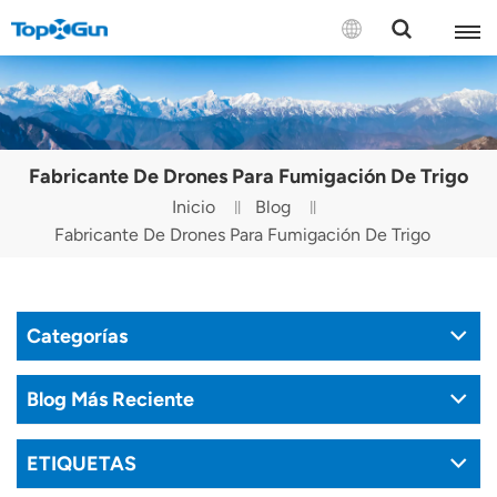
CONTÁCTENOS
English
Fabricante De Drones Para Fumigación De Trigo
Español
Inicio
Blog
Fabricante De Drones Para Fumigación De Trigo
Русский
Português(Portugal)
Categorías
Português(Brasil)
Türkçe
Blog Más Reciente
Tiếng Việt
ETIQUETAS