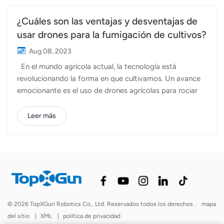
¿Cuáles son las ventajas y desventajas de
usar drones para la fumigación de cultivos?
Aug 08, 2023
En el mundo agrícola actual, la tecnología está
revolucionando la forma en que cultivamos. Un avance
emocionante es el uso de drones agrícolas para rociar
pesticidas y fertilizantes. Echemos un vistazo más de
cerca a las ventajas y desventajas de usar estos
Leer más
ayudantes de alta tecnología. ventajas: Ahorro de
tiempo y mano de obra: Drones de fumigación para
jardín de té son pequeños ayudantes rápidos! Pueden
cubrir un acre completo de tierra en solo unos minutos,
ahorrando a los agricultores un tiempo y esfuerzo
valiosos. Cuando las plagas atacan inesperadamente, los
drones pueden lanzarse rápidamente para rociar
© 2026 TopXGun Robotics Co., Ltd. Reservados todos los derechos .
mapa
rápidamente. Conservación de agua y productos
del sitio
|
XML
|
política de privacidad
químicos...