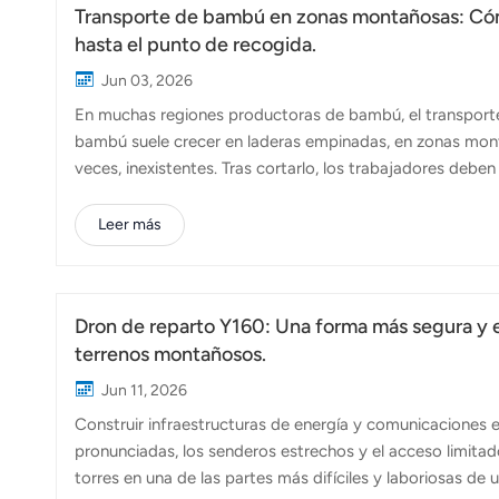
Transporte de bambú en zonas montañosas: Có
hasta el punto de recogida.
Jun 03, 2026
En muchas regiones productoras de bambú, el transporte 
bambú suele crecer en laderas empinadas, en zonas mont
veces, inexistentes. Tras cortarlo, los trabajadores debe
de cables y vehículos pequeños para bajarlos. El trabaj
riesgos para la seguridad. A medida que aumentan los cos
Leer más
experimentados, muchas empresas forestales buscan form
donde drones de carga pesada están empezando a marcar 
Dron de reparto Y160: Una forma más segura y ef
terrenos montañosos.
Jun 11, 2026
Construir infraestructuras de energía y comunicaciones 
pronunciadas, los senderos estrechos y el acceso limitado
torres en una de las partes más difíciles y laboriosas 