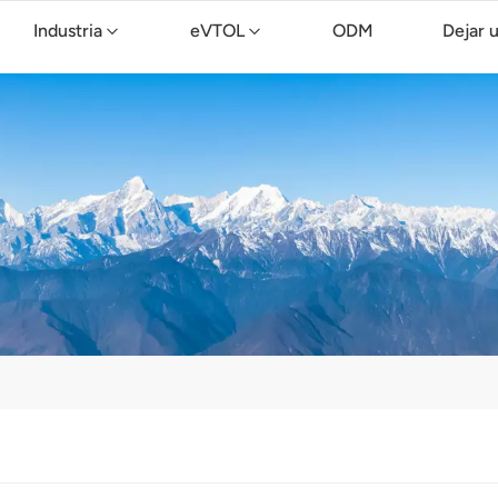
Industria
eVTOL
ODM
Dejar 
Dron de limpieza TopXGun C15