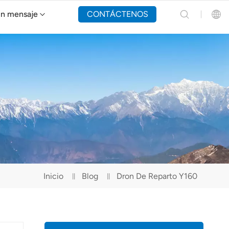
un mensaje
CONTÁCTENOS
Dron de extinción de incendios Y160
English
Español
Русский
Português(Portugal)
Português(Brasil)
Inicio
Blog
Dron De Reparto Y160
Türkçe
Tiếng Việt