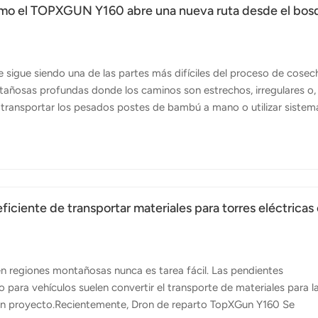
mo el TOPXGUN Y160 abre una nueva ruta desde el bos
sigue siendo una de las partes más difíciles del proceso de cosech
añosas profundas donde los caminos son estrechos, irregulares o,
n transportar los pesados ​​postes de bambú a mano o utilizar sistem
o es arduo, requiere mucho tiempo y, a menudo, implica importantes
tes laborales y resulta más difícil encontrar trabajadores
as más eficientes de extraer materiales de las montañas. Aquí es
la diferencia....
iciente de transportar materiales para torres eléctricas
en regiones montañosas nunca es tarea fácil. Las pendientes
 para vehículos suelen convertir el transporte de materiales para l
de un proyecto.Recientemente, Dron de reparto TopXGun Y160 Se