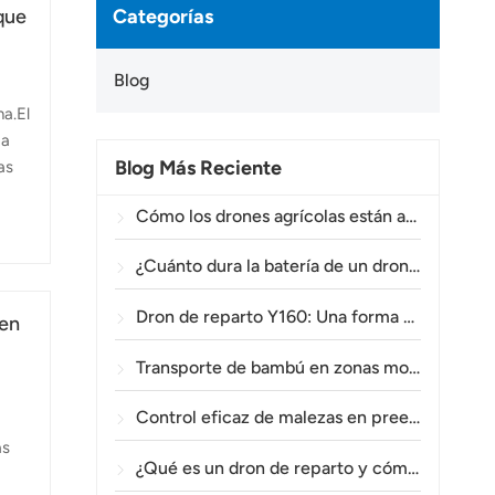
Categorías
que
Blog
a.El
 a
Blog Más Reciente
as
Cómo los drones agrícolas están ayudando a los agricultores brasileños a mejorar las operaciones de fumigación de cultivos.
¿Cuánto dura la batería de un dron agrícola?
Dron de reparto Y160: Una forma más segura y eficiente de transportar materiales para torres eléctricas en terrenos montañosos.
 en
Transporte de bambú en zonas montañosas: Cómo el TOPXGUN Y160 abre una nueva ruta desde el bosque hasta el punto de recogida.
Control eficaz de malezas en preemergencia en trigo con el dron agrícola A80.
as
¿Qué es un dron de reparto y cómo funciona la entrega mediante drones?