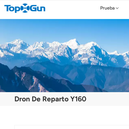
Prueba
Topxgun FP700 Agricultura Drone
Dron agrícola TopXGun FP300E
Dron De Reparto Y160