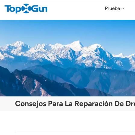
Prueba
TopXGun FP800 Agricultural Drone
Topxgun FP700 Agricultura Drone
Dron agrícola TopXGun FP300E
Consejos Para La Reparación De Dr