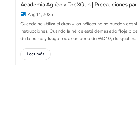
Academia Agrícola TopXGun | Precauciones para
Aug 14, 2025
Cuando se utiliza el dron y las hélices no se pueden des
instrucciones. Cuando la hélice esté demasiado floja o d
de la hélice y luego rociar un poco de WD40, de igual man
presione la abrazadera de la hélice, hacia arriba y haci
movimiento del borde delantero de la pala dentro de los
Leer más
desea mantener una suavidad duradera, la grasa es una b
grados Celsius, cuanto mayor sea el límite superior de la 