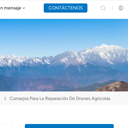
un mensaje
CONTÁCTENOS
Dron de extinción de incendios Y160
English
Español
Русский
Português(Portugal)
Português(Brasil)
Consejos Para La Reparación De Drones Agrícolas
Türkçe
Tiếng Việt