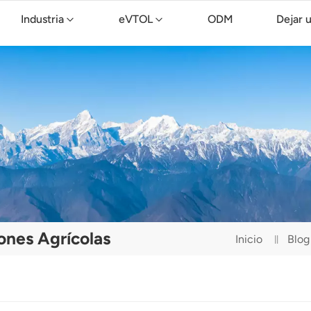
Industria
eVTOL
ODM
Dejar 
Dron de limpieza TopXGun C15
ones Agrícolas
Inicio
Blog