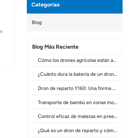
Categorías
Blog
ón
Blog Más Reciente
Cómo los drones agrícolas están ayudando a los agricultores brasileños a mejorar las operaciones de fumigación de cultivos.
¿Cuánto dura la batería de un dron agrícola?
Dron de reparto Y160: Una forma más segura y eficiente de transportar materiales para torres eléctricas en terrenos montañosos.
Transporte de bambú en zonas montañosas: Cómo el TOPXGUN Y160 abre una nueva ruta desde el bosque hasta el punto de recogida.
Control eficaz de malezas en preemergencia en trigo con el dron agrícola A80.
¿Qué es un dron de reparto y cómo funciona la entrega mediante drones?