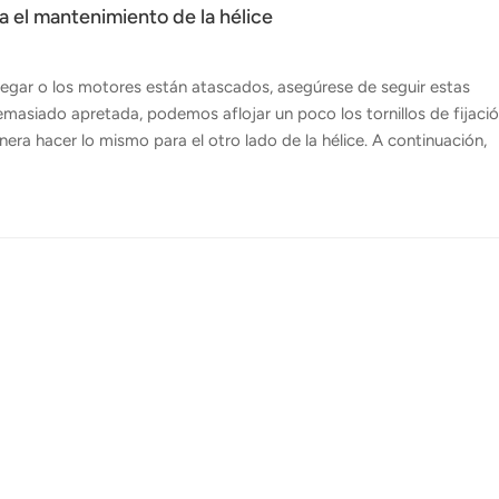
 el mantenimiento de la hélice
plegar o los motores están atascados, asegúrese de seguir estas
emasiado apretada, podemos aflojar un poco los tornillos de fijaci
era hacer lo mismo para el otro lado de la hélice. A continuación,
a abajo para mover la pala cuando no haya espacio, de acuerdo con el
 30 grados suaves. Rociar WD40 es solo una solución temporal, si
uena opción y el límite inferior de su temperatura es de menos 20
temper...