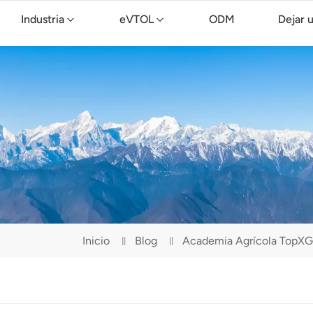
Industria
eVTOL
ODM
Dejar 
Dron de limpieza TopXGun C15
Inicio
Blog
Academia Agrícola TopXGu