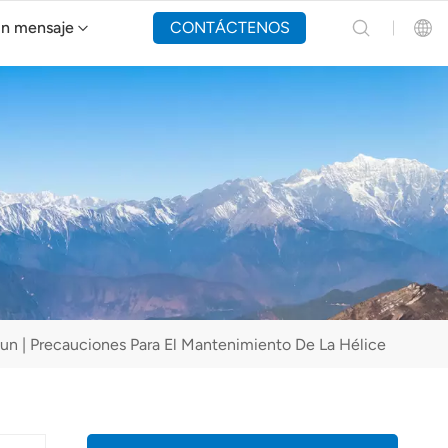
un mensaje
CONTÁCTENOS
Dron de extinción de incendios Y160
English
Español
Русский
Português(Portugal)
Português(Brasil)
n | Precauciones Para El Mantenimiento De La Hélice
Türkçe
Tiếng Việt