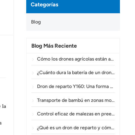
Categorías
Blog
Blog Más Reciente
Cómo los drones agrícolas están ayudando a los agricultores brasileños a mejorar las operaciones de fumigación de cultivos.
¿Cuánto dura la batería de un dron agrícola?
Dron de reparto Y160: Una forma más segura y eficiente de transportar materiales para torres eléctricas en terrenos montañosos.
Transporte de bambú en zonas montañosas: Cómo el TOPXGUN Y160 abre una nueva ruta desde el bosque hasta el punto de recogida.
 la
Control eficaz de malezas en preemergencia en trigo con el dron agrícola A80.
a
¿Qué es un dron de reparto y cómo funciona la entrega mediante drones?