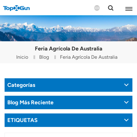
CONTÁCTENOS
English
Feria Agrícola De Australia
Español
Inicio
Blog
Feria Agrícola De Australia
Русский
Português(Portugal)
Categorías
Português(Brasil)
Blog Más Reciente
Türkçe
ETIQUETAS
Tiếng Việt