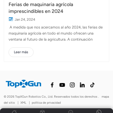
Ferias de maquinaria agrícola
imprescindibles en 2024
Jan 24, 2024
A medida que nos acercamos al año 2024, las ferias de
maquinaria agrícola en todo el mundo ofrecen una
ventana al futuro de la agricultura. A continuación
presentamos cuatro de las ferias más influyentes e
imprescindibles que ningún entusiasta de la agricultura
Leer más
debería perderse: 1. EIMA Internacional -
Italia:Ubicación: BoloniaFecha: 6-10 noviembre
2024EIMA International en Italia destaca por su estilo
internacional, reuniendo a fabricantes y agricultores de
todo el mundo. La feria pone un fuerte énfasis en la
mecanización y las soluciones sostenibles, lo que la
convierte en un evento fundamental para la comunidad
© 2026 TopXGun Robotics Co., Ltd. Reservados todos los derechos .
mapa
agrícola mundial. 2. Agrishow - Brasil: Ubicación: Ribeirao
del sitio
|
XML
|
política de privacidad
PretoFecha: 29 Abril - 3er mayo 2024Agrishow en Brasil
es la feria de tecnología agrícola más grande d...