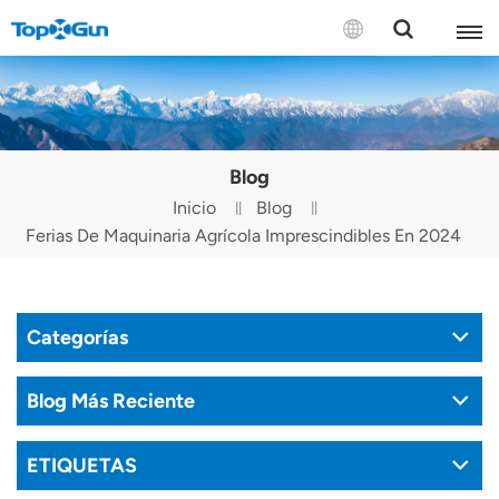
CONTÁCTENOS
English
Blog
Español
Inicio
Blog
Ferias De Maquinaria Agrícola Imprescindibles En 2024
Русский
Português(Portugal)
Categorías
Português(Brasil)
Türkçe
Blog Más Reciente
Tiếng Việt
ETIQUETAS