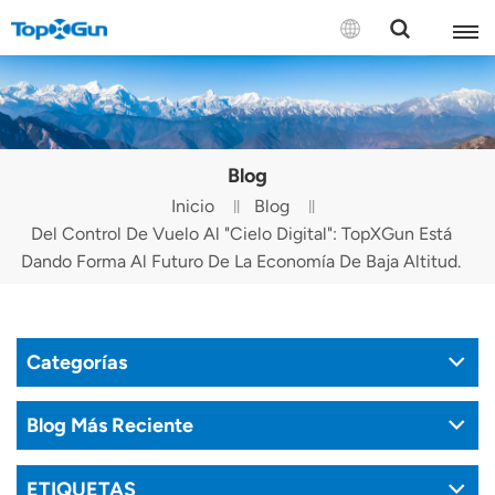
CONTÁCTENOS
English
Blog
Español
Inicio
Blog
Del Control De Vuelo Al "cielo Digital": TopXGun Está
Русский
Dando Forma Al Futuro De La Economía De Baja Altitud.
Português(Portugal)
Português(Brasil)
Categorías
Türkçe
Blog Más Reciente
Tiếng Việt
ETIQUETAS