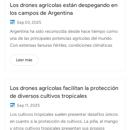
Los drones agrícolas están despegando en
los campos de Argentina
Sep 03, 2025
Argentina ha sido reconocida desde hace tiempo como
una de las principales potencias agrícolas del mundo.
Con extensas llanuras fértiles, condiciones climáticas
favorables y una arraigada tradición agrícola, el país
desempeña un papel central en la producción mundial
Leer más
de alimentos. La agricultura contribuye
significativamente al PIB y las exportaciones de
Argentina, convirtiéndola en un pilar de la economía
nacional. La región pampeana, a menudo conocida
Los drones agrícolas facilitan la protección
como el "granero de Argentina", alberga una producción
de diversos cultivos tropicales
agrícola a gran escala. La soja, el maíz y el trigo
Sep 11, 2025
predominan en los campos, y Argentina se sitúa entre
Los cultivos tropicales suelen presentar desafíos únicos
los principales exportadores mundiales de estos granos.
en cuanto a la protección de cultivos. La piña, el mango
Además, el país produce girasol, cebada y sorgo, junto
y otros cultivos tropicales presentan sus propios
con un sector hortofrutícola en expansión en regiones