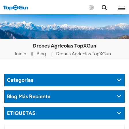
CONTÁCTENOS
English
Drones Agrícolas TopXGun
Español
Inicio
Blog
Drones Agrícolas TopXGun
Русский
Português(Portugal)
Categorías
Português(Brasil)
Blog Más Reciente
Türkçe
ETIQUETAS
Tiếng Việt